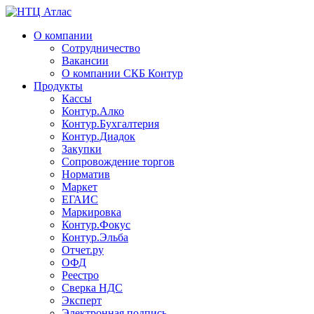
О компании
Сотрудничество
Вакансии
О компании СКБ Контур
Продукты
Кассы
Контур.Алко
Контур.Бухгалтерия
Контур.Диадок
Закупки
Сопровождение торгов
Норматив
Маркет
ЕГАИС
Маркировка
Контур.Фокус
Контур.Эльба
Отчет.ру
ОФД
Реестро
Сверка НДС
Эксперт
Электронная подпись