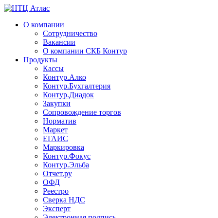
О компании
Сотрудничество
Вакансии
О компании СКБ Контур
Продукты
Кассы
Контур.Алко
Контур.Бухгалтерия
Контур.Диадок
Закупки
Сопровождение торгов
Норматив
Маркет
ЕГАИС
Маркировка
Контур.Фокус
Контур.Эльба
Отчет.ру
ОФД
Реестро
Сверка НДС
Эксперт
Электронная подпись