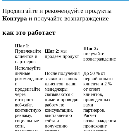
Продвигайте и рекомендуйте продукты
Контура
и получайте вознаграждение
как это работает
Шаг 1
:
Шаг 3:
Привлекайте
Шаг 2:
мы
получайте
клиентов и
продаем продукт
вознаграждение
партнеров
Используйте
личные
После получения
До 50 % от
рекомендации
заявок от ваших
первой оплаты
и
клиентов, наши
клиента и 2 %
продвигайте
менеджеры
от оплат
через
связываются с
клиентов,
интернет:
ними и проводят
приведенных
веб-сайт,
работу по
вами
контекстную
консультации,
партнеров.
рекламу,
выставлению
Расчет
социальные
счёта и
вознаграждения
сети,
получению
происходит