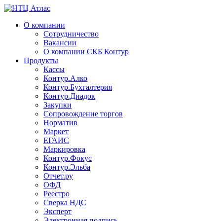
О компании
Сотрудничество
Вакансии
О компании СКБ Контур
Продукты
Кассы
Контур.Алко
Контур.Бухгалтерия
Контур.Диадок
Закупки
Сопровождение торгов
Норматив
Маркет
ЕГАИС
Маркировка
Контур.Фокус
Контур.Эльба
Отчет.ру
ОФД
Реестро
Сверка НДС
Эксперт
Электронная подпись