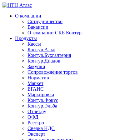
О компании
Сотрудничество
Вакансии
О компании СКБ Контур
Продукты
Кассы
Контур.Алко
Контур.Бухгалтерия
Контур.Диадок
Закупки
Сопровождение торгов
Норматив
Маркет
ЕГАИС
Маркировка
Контур.Фокус
Контур.Эльба
Отчет.ру
ОФД
Реестро
Сверка НДС
Эксперт
Электронная подпись