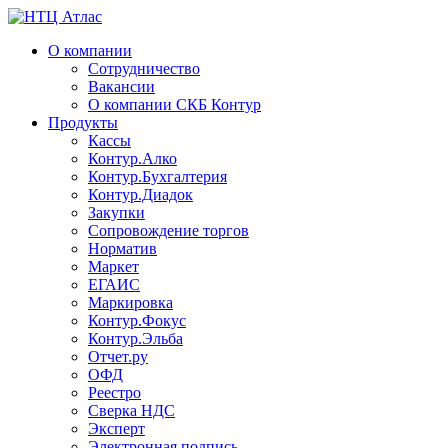
О компании
Сотрудничество
Вакансии
О компании СКБ Контур
Продукты
Кассы
Контур.Алко
Контур.Бухгалтерия
Контур.Диадок
Закупки
Сопровождение торгов
Норматив
Маркет
ЕГАИС
Маркировка
Контур.Фокус
Контур.Эльба
Отчет.ру
ОФД
Реестро
Сверка НДС
Эксперт
Электронная подпись