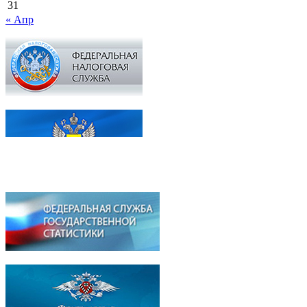
31
« Апр