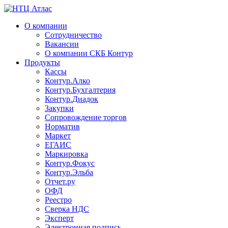
О компании
Сотрудничество
Вакансии
О компании СКБ Контур
Продукты
Кассы
Контур.Алко
Контур.Бухгалтерия
Контур.Диадок
Закупки
Сопровождение торгов
Норматив
Маркет
ЕГАИС
Маркировка
Контур.Фокус
Контур.Эльба
Отчет.ру
ОФД
Реестро
Сверка НДС
Эксперт
Электронная подпись