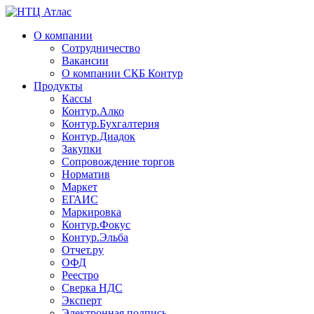
О компании
Сотрудничество
Вакансии
О компании СКБ Контур
Продукты
Кассы
Контур.Алко
Контур.Бухгалтерия
Контур.Диадок
Закупки
Сопровождение торгов
Норматив
Маркет
ЕГАИС
Маркировка
Контур.Фокус
Контур.Эльба
Отчет.ру
ОФД
Реестро
Сверка НДС
Эксперт
Электронная подпись