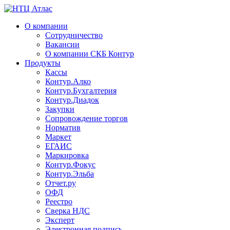
О компании
Сотрудничество
Вакансии
О компании СКБ Контур
Продукты
Кассы
Контур.Алко
Контур.Бухгалтерия
Контур.Диадок
Закупки
Сопровождение торгов
Норматив
Маркет
ЕГАИС
Маркировка
Контур.Фокус
Контур.Эльба
Отчет.ру
ОФД
Реестро
Сверка НДС
Эксперт
Электронная подпись