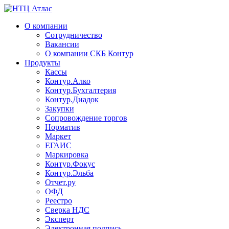
О компании
Сотрудничество
Вакансии
О компании СКБ Контур
Продукты
Кассы
Контур.Алко
Контур.Бухгалтерия
Контур.Диадок
Закупки
Сопровождение торгов
Норматив
Маркет
ЕГАИС
Маркировка
Контур.Фокус
Контур.Эльба
Отчет.ру
ОФД
Реестро
Сверка НДС
Эксперт
Электронная подпись