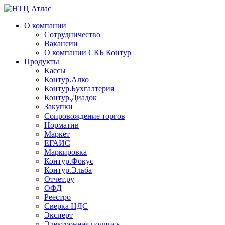
О компании
Сотрудничество
Вакансии
О компании СКБ Контур
Продукты
Кассы
Контур.Алко
Контур.Бухгалтерия
Контур.Диадок
Закупки
Сопровождение торгов
Норматив
Маркет
ЕГАИС
Маркировка
Контур.Фокус
Контур.Эльба
Отчет.ру
ОФД
Реестро
Сверка НДС
Эксперт
Электронная подпись