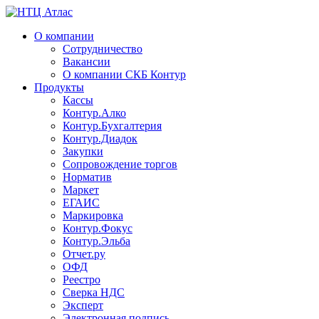
О компании
Сотрудничество
Вакансии
О компании СКБ Контур
Продукты
Кассы
Контур.Алко
Контур.Бухгалтерия
Контур.Диадок
Закупки
Сопровождение торгов
Норматив
Маркет
ЕГАИС
Маркировка
Контур.Фокус
Контур.Эльба
Отчет.ру
ОФД
Реестро
Сверка НДС
Эксперт
Электронная подпись