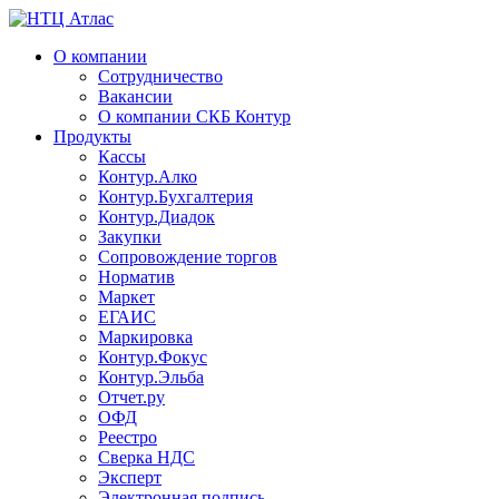
О компании
Сотрудничество
Вакансии
О компании СКБ Контур
Продукты
Кассы
Контур.Алко
Контур.Бухгалтерия
Контур.Диадок
Закупки
Сопровождение торгов
Норматив
Маркет
ЕГАИС
Маркировка
Контур.Фокус
Контур.Эльба
Отчет.ру
ОФД
Реестро
Сверка НДС
Эксперт
Электронная подпись