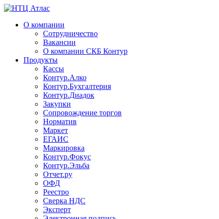
О компании
Сотрудничество
Вакансии
О компании СКБ Контур
Продукты
Кассы
Контур.Алко
Контур.Бухгалтерия
Контур.Диадок
Закупки
Сопровождение торгов
Норматив
Маркет
ЕГАИС
Маркировка
Контур.Фокус
Контур.Эльба
Отчет.ру
ОФД
Реестро
Сверка НДС
Эксперт
Электронная подпись