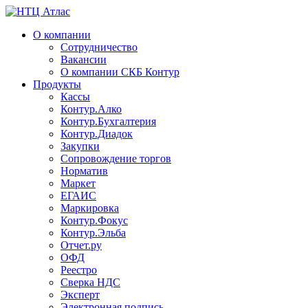
О компании
Сотрудничество
Вакансии
О компании СКБ Контур
Продукты
Кассы
Контур.Алко
Контур.Бухгалтерия
Контур.Диадок
Закупки
Сопровождение торгов
Норматив
Маркет
ЕГАИС
Маркировка
Контур.Фокус
Контур.Эльба
Отчет.ру
ОФД
Реестро
Сверка НДС
Эксперт
Электронная подпись