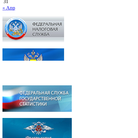
31
« Апр