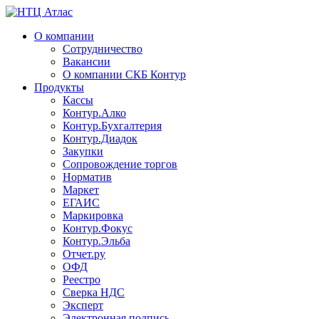
О компании
Сотрудничество
Вакансии
О компании СКБ Контур
Продукты
Кассы
Контур.Алко
Контур.Бухгалтерия
Контур.Диадок
Закупки
Сопровождение торгов
Норматив
Маркет
ЕГАИС
Маркировка
Контур.Фокус
Контур.Эльба
Отчет.ру
ОФД
Реестро
Сверка НДС
Эксперт
Электронная подпись