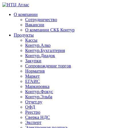
О компании
Сотрудничество
Вакансии
О компании СКБ Контур
Продукты
Кассы
Контур.Алко
Контур.Бухгалтерия
Контур.Диадок
Закупки
Сопровождение торгов
Норматив
Маркет
ЕГАИС
Маркировка
Контур.Фокус
Контур.Эльба
Отчет.ру
ОФД
Реестро
Сверка НДС
Эксперт
Электронная подпись