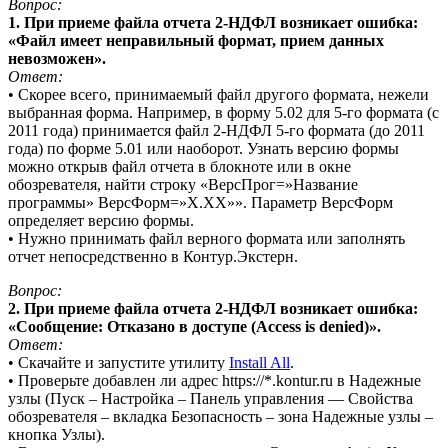
Вопрос:
1. При приеме файла отчета 2-НДФЛ возникает ошибка:
«Файл имеет неправильный формат, прием данных
невозможен».
Ответ:
• Скорее всего, принимаемый файл другого формата, нежели
выбранная форма. Например, в форму 5.02 для 5-го формата (с
2011 года) принимается файл 2-НДФЛ 5-го формата (до 2011
года) по форме 5.01 или наоборот. Узнать версию формы
можно открыв файл отчета в блокноте или в окне
обозревателя, найти строку «ВерсПрог=»Название
программы» ВерсФорм=»X.XX»». Параметр ВерсФорм
определяет версию формы.
• Нужно принимать файл верного формата или заполнять
отчет непосредственно в Контур.Экстерн.
Вопрос:
2. При приеме файла отчета 2-НДФЛ возникает ошибка:
«Сообщение: Отказано в доступе (Access is denied)».
Ответ:
• Скачайте и запустите утилиту
Install All
.
• Проверьте добавлен ли адрес https://*.kontur.ru в Надежные
узлы (Пуск – Настройка – Панель управления — Свойства
обозревателя – вкладка Безопасность – зона Надежные узлы –
кнопка Узлы).