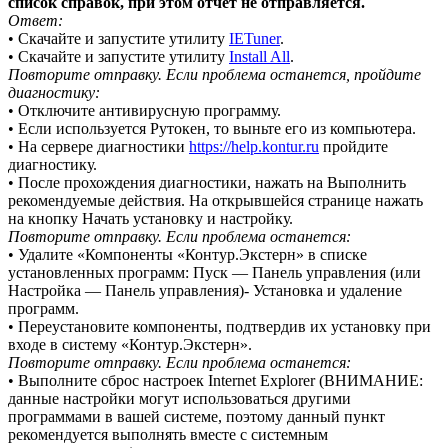
список справок, при этом отчет не отправляется.
Ответ:
• Скачайте и запустите утилиту
IETuner
.
• Скачайте и запустите утилиту
Install All
.
Повторите отправку. Если проблема останется, пройдите
диагностику:
• Отключите антивирусную программу.
• Если используется Рутокен, то выньте его из компьютера.
• На сервере диагностики
https://help.kontur.ru
пройдите
диагностику.
• После прохождения диагностики, нажать на Выполнить
рекомендуемые действия. На открывшейся странице нажать
на кнопку Начать установку и настройку.
Повторите отправку. Если проблема останется:
• Удалите «Компоненты «Контур.Экстерн» в списке
установленных программ: Пуск — Панель управления (или
Настройка — Панель управления)- Установка и удаление
программ.
• Переустановите компоненты,
подтвердив их установку при
входе в систему «Контур.Экстерн».
Повторите отправку. Если проблема останется:
• Выполните сброс настроек Internet Explorer (ВНИМАНИЕ:
данные настройки могут использоваться другими
программами в вашей системе, поэтому данный пункт
рекомендуется выполнять вместе с системным